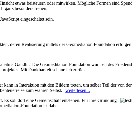
Hinsicht etwas beisteuern oder mitwirken. Mögliche Formen sind Spend
ch ganz besonders freuen.
avaScript eingeschaltet sein.
ekten, deren Realisierung mittels der Geomediation Foundation erfolgen 
t" Mahatma Gandhi. Die Geomeditation-Foundation war Teil des Friede
mprojektes. Mit Dankbarkeit schaue ich zurück.
r kann in Interaktion mit den Bildern treten, um selber Teil der von de
benteuerreise zum wahren Selbst. |
weiterlesen...
rt. Es soll dort eine Gemeinschaft entstehen. Für ihre Gründung
ediation-Foundation ist dabei ....