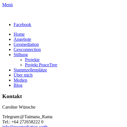
Menü
Facebook
Home
Angebote
Geomediation
Geoconnection
Stiftung
Projekte
Projekt PeaceTree
Stammzellenplätze
Über mich
Medien
Blog
Kontakt
Caroline Wünsche
Telegram:@Taimana_Rama
Tel.: +64 272658222 0
info@geomediation.earth