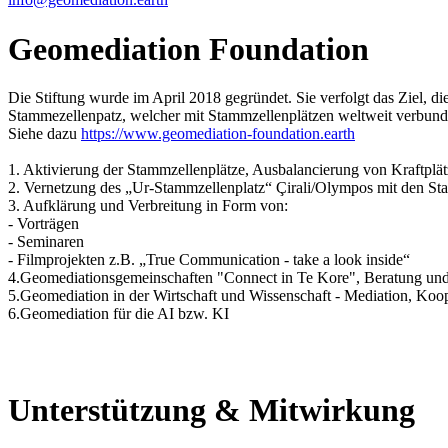
Geomediation Foundation
Die Stiftung wurde im April 2018 gegründet. Sie verfolgt das Ziel, die
Stammezellenpatz, welcher mit Stammzellenplätzen weltweit verbun
Siehe dazu
https://www.geomediation-foundation.earth
1. Aktivierung der Stammzellenplätze, Ausbalancierung von Kraftplä
2. Vernetzung des „Ur-Stammzellenplatz“ Çirali/Olympos mit den St
3. Aufklärung und Verbreitung in Form von:
- Vorträgen
- Seminaren
- Filmprojekten z.B. „True Communication - take a look inside“
4.Geomediationsgemeinschaften "Connect in Te Kore", Beratung un
5.Geomediation in der Wirtschaft und Wissenschaft - Mediation, Ko
6.Geomediation für die AI bzw. KI
Unterstützung & Mitwirkung